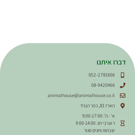
דברו איתנו
052-2781606
08-9420466
animalhouse@animalhouse.co.il
הארז 81, כפר הנגיד
א' - ה': 9:00-17:00
ו' וערבי חג: 9:00-14:00
שבתות וחגים סגור