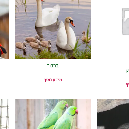
ברבור
ק
מידע נוסף
ף