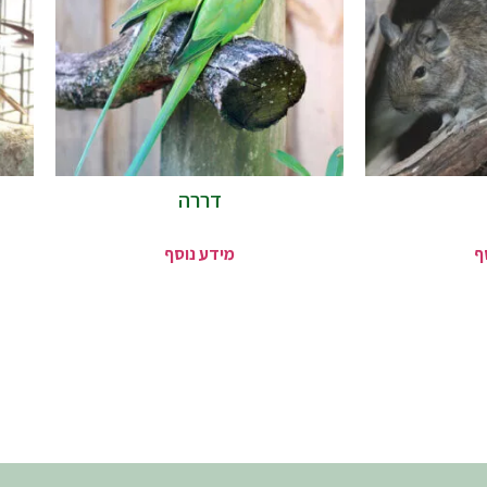
דררה
ף
מידע נוסף