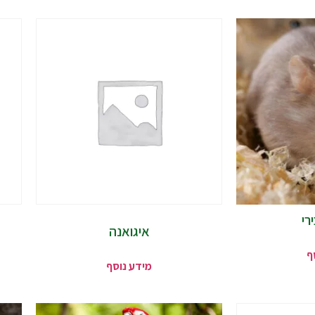
רי
איגואנה
ף
מידע נוסף