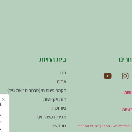
רינו
בית החיות
בית
אודות
הקמת פינות חי (מרחבים זואולוגיים)
שות
חיות אקזוטיות
א
ציוד ומזון
טיות
מדיניות משלוחים
ה
צור קשר
נות ולגדל נחש – המדריך למגדל המתחיל
א