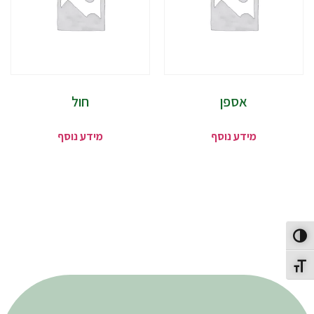
אספן
חול
מידע נוסף
מידע נוסף
פעל/כבה ניגודיות גבוהה
תג גודל גופן