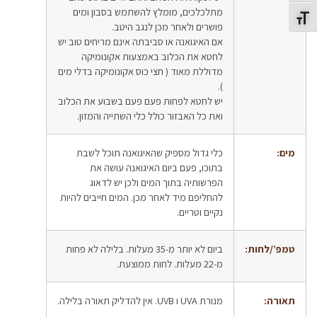
מתלכלכים, מומלץ להשתמש בסבון ומים
תג גודל גופן
פושרים ולאחר מכן לנגב היטב.
אם האיגואנה או סביבתה אינם מריחים טוב יש
לחטא את הכלוב באמצעות אקונומיקה
מדוללת מאוד ( חצי כוס אקונומיקה בדלי מים
).
יש לחטא לפחות פעם פעם בשבוע את הכלוב
ואת כל האבזור כולל כלי השתייה והמזון.
מים:
כלי גדול מספיק שהאיגואנה תוכל לשבת
בתוכו, פעם ביום האיגואנה עושה את
הפרשותיה בתוך המים ולכן יש לדאוג
להחליפם מיד לאחר מכן. המים חייבים להיות
נקיים וטריים.
טמפ’/לחות:
ביום לא יותר מ-35 מעלות. בלילה לא פחות
מ-22 מעלות. לחות ממוצעת.
תאורה:
מנורת UVA ו UVB. אין להדליק תאורה בלילה.