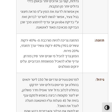
גדולות, קוצי גב ארוכים יותר ובאופן כללי
גדולים יותר מן הנקבות.
אין אפשרות לדעת את המין ע"פ מראה חיצוני
בגיל צעיר, אפשר לגשת לוטרינר לבדוק זאת
ע"י בדיקת probe אך עדיף להימנע מכך שכן
הבדיקה מכאיבה מאוד לאיגואנה.
תזונה:
התזונה צריכה להיות מורכבת מ- 40% ירקות
עשירים בסידן 40% ירקות עשירי ערך תזונתי,
20% פירות.
המזון צריך להכיל פי שניים יותר סידן מזרחן.
עדיף שלא להאכיל ממשפחת הכרוביים. עלים
ירוקים מומלצים
גידול:
לפרטים צעירים טרריום של 150 ליטר יתאים
בהחלט אך פריטים גדולים יותר יזדקקו
בהחלט לכלוב גדול יותר ואפילו חדר משלהן,
יש ליצור מקומות רביצה בשמש ולמקם ענף
בזוית של 45 מעלות עליו האיגואנה תעלה
לעכל את האוכל.
פעל/כבה ניגודיות גבוהה
יש לנקות את הכלוב והאביזרים ברגע שהם