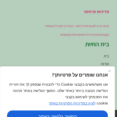
מדיניות פרטיות
איפה כדאי לקנות ולגדל נחש – המדריך למגדל המתחיל
מקום מומלץ לגידול נחשים וחיות אקזוטיות
בית החיות
בית
אודות
הקמת פינות חי (מרחבים זואולוגיים)
אנחנו שומרים על פרטיותך!
חיות אקזוטיות
אנו משתמשים בקובצי Cookie כדי להבטיח שנספק לך את חוויית
ציוד ומזון
הגלישה הטובה ביותר באתר שלנו. המשך הגלישה באתר מהווה
מדיניות משלוחים
את הסכמתך לשימוש בקבצי
צור קשר
cookie
לעיון במדיניות הפרטיות באתר
המשך גלישה באתר