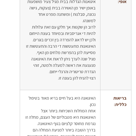
אופי:
איגואנות הגדלות בבית מגיל צעיר מושפעות
באופן ישיר מן האווירה בבית (צעקות, גישה
נכונה, סבלנות ) ומשתנה מפרט אחד
למשנהו.
לרוב הן שקטות אך חלקן עם זאת עלולות
להיות די אגריסביות ובמיוחד בעונת הייחום
ולכן יש לדאוג להפרדה בין זכרים בוגרים.
האיגואנות מתעטשות די הרבה והתעטשות זו
מסייעת להן בהפרשת מלחים מן האף.
מגיל שנה לערך ניתן לראות את האיגואנה
מנענעת את ראשה למעלה ולמטה, זוהי
הגדרת טריטוריה והרגלי ייחום.
רצוי להניח להן בעונה זו.
בריאות
האיגואנה היא בעל חיים בריא מאוד בטיפול
כללית:
נכון.
אחת המחלות השכיחות ביותר אצל
האיגואנות היא מטבוליזם של העצם, מחלה זו
נגרמת מחוסר קלציום בגוף האיגואנה.
בדרך הטובה ביותר למניעת המחלה הם