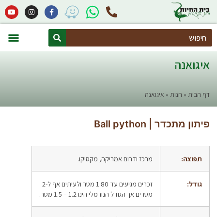
Search
חיות אקזוטיות
הקמת פינות חי (מרחבים זואולוגיים)
איגואנה
דף הבית
»
חנות
»
איגואנה
פיתון מתכדר | Ball python
תפוצה:
מרכז ודרום אמריקה, מקסיקו.
גודל:
זכרים מגיעים עד 1.80 מטר ולעיתים אף ל-2
מטרים אך הגודל הנורמלי הינו 1.2 – 1.5 מטר.