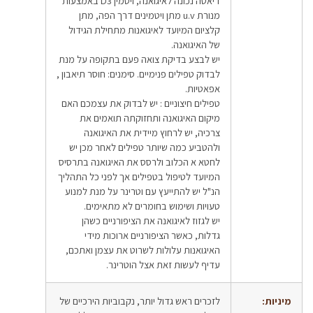
דיאטה נכונה לאיגואנה, ויטמין D3 באמצעות
מנורת u.v מתן ויטמינים דרך הפה, מתן
קלציום המיועד לאיגואנות מתחילת הגידול
של האיגואנה.
יש לבצע בדיקת צואה פעם בתקופה על מנת
לבדוק טפילים פנימיים. סימנים: חוסר תיאבון ,
אפאטיות.
טפילים חיצוניים : יש לבדוק את עצמכם האם
מיקום האיגואנה ותחזוקתה תואמים את
צרכיה, יש לרחוץ מיידית את האיגואנה
ולהטביע כמה שיותר טפילים לאחר מכן יש
לחטא א הכלוב ולרסס את האיגואנה בתרסיס
המיועד לטיפול בטפילים אך לפני כל התהליך
הנ"ל יש להתייעץ עם וטרינר על מנת למנוע
טעויות ושימוש בחומרים לא מתאימים.
יש לגזוז לאיגואנה את הציפורניים כשהן
גדלות, כאשר הציפורניים ארוכות מידי
האיגואנות עלולות לשרוט את עצמן ואתכם,
עדיף לעשות זאת אצל הוטרינר.
מיניות:
לזכרים ראש גדול יותר, נקבוביות הירכיים של