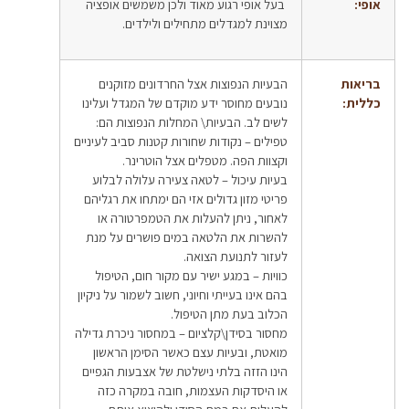
אופי:
בעל אופי רגוע מאוד ולכן משמשים אופציה
מצוינת למגדלים מתחילים ולילדים.
בריאות
הבעיות הנפוצות אצל החרדונים מזוקנים
כללית:
נובעים מחוסר ידע מוקדם של המגדל ועלינו
לשים לב. הבעיות\ המחלות הנפוצות הם:
טפילים – נקודות שחורות קטנות סביב לעיניים
וקצוות הפה. מטפלים אצל הוטרינר.
בעיות עיכול – לטאה צעירה עלולה לבלוע
פריטי מזון גדולים אזי הם ימתחו את רגליהם
לאחור, ניתן להעלות את הטמפרטורה או
להשרות את הלטאה במים פושרים על מנת
לעזור לתנועת הצואה.
כוויות – במגע ישיר עם מקור חום, הטיפול
בהם אינו בעייתי וחיוני, חשוב לשמור על ניקיון
הכלוב בעת מתן הטיפול.
מחסור בסידן\קלציום – במחסור ניכרת גדילה
מואטת, ובעיות עצם כאשר הסימן הראשון
הינו הזזה בלתי נישלטת של אצבעות הגפיים
או היסדקות העצמות, חובה במקרה כזה