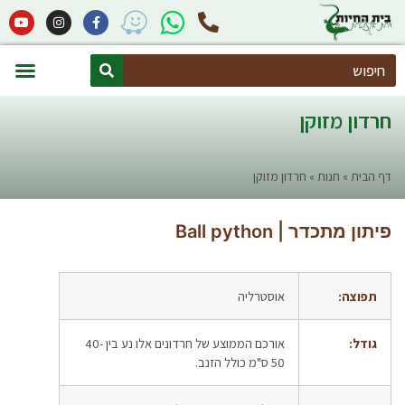
Search
חיות אקזוטיות
הקמת פינות חי (מרחבים זואולוגיים)
חרדון מזוקן
דף הבית
»
חנות
»
חרדון מזוקן
פיתון מתכדר | Ball python
תפוצה:
אוסטרליה
גודל:
אורכם הממוצע של חרדונים אלו נע בין 40-
50 ס"מ כולל הזנב.