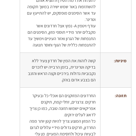
להעלות את רמת הסידן ולהוציא אותם
להשתזפות באור שמש ישירה במשך תקופה
עד אשר הסימנים מופסקים, יש להתייעץ עם
וטרינר.
עודף ויטמין A- נפוץ אצל חרדונים אשר
מקבלים יותר מידיי תוספי מזון, הסימנים הם
התנפחות של הגרון ואזור העיניים וימשיך עד
להתנפחות כללית של הגוף וחוסר תנועה
מיניות:
קשה לזהות את המין של חרדון צעיר ללא
בדיקה וטרינרית, בזמן הרבייה יש לזכרים
נקבוביות גדולות בירכיים וקצה הראש והזנב
הם בצבע אדום בוהק.
תזונה:
החרדונים המזוקנים הם אוכלי כל ובעיקר
חרקים. צרצרים, זחלי קמח, תיקנים
אפריקאים ישמשו תזונה טובה, כמו כן צריך
לדאוג לעלים ירוקים.
כל המזון המוצע צריך להיות קטן יותר מפה
החרדון, חרקים גדולים מידיי עלולים לגרום
לבעיות עיכול ולחסימת המעיים. מן עלי