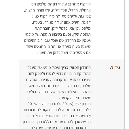
הירקות אשר נציע לחרדון המומלצים הם :
ארגולה, חרדל, פטרוזיליה, עלי ופרחי חרצית,
צנון וגזר. אליהם ניתן להוסיף ירקות כגון :
דלעת, תירס,אפונה, גזר מגורד, בטטה,
מלפפון,קישוא, פלפל ירוק. חובה לתת
תוספת סידן, ופעם בשבוע תוספת של מולטי
ויטמין.אם החרדון אינו אוכל טוב, רוב הסיכויים
שישנה בעיה באחד או יותר מן התנאים אשר
אנו מספקים לו ויש לבדוק את העניין.
גידול:
החרדון המזוקן צריך טיפול מינימאלי מעבר
לתחזוקת היום-יום כדאי לנסות ולספק להם
סביבה כמה שיותר קרובה לסביבה הטבעית
שלהם, דבר זה יוריד את המתח של החיה,
כמו כן כדאי לתת מזון בשעות קבועות וליצור
שיגרת תאורה קבועה.
חרדון צעיר (עד 30 ס"מ) צריך כלוב של 80
ס"מ. דבר זה מקנה לחרדון מקום להתרוצצות
ולתפעל את גופו אך עם זאת אינו גדול מידיי
כך שיצטרך לחפש את מזונו ללא הרף. לחרדון
בוגר או זוג חרדונים בוגרים יש לספק כלוב