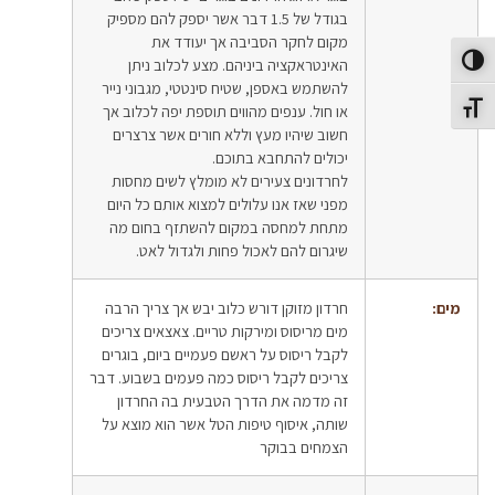
בגודל של 1.5 דבר אשר יספק להם מספיק
מקום לחקר הסביבה אך יעודד את
האינטראקציה ביניהם. מצע לכלוב ניתן
פעל/כבה ניגודיות גבוהה
להשתמש באספן, שטיח סינטטי, מגבוני נייר
או חול. ענפים מהווים תוספת יפה לכלוב אך
תג גודל גופן
חשוב שיהיו מעץ וללא חורים אשר צרצרים
יכולים להתחבא בתוכם.
לחרדונים צעירים לא מומלץ לשים מחסות
מפני שאז אנו עלולים למצוא אותם כל היום
מתחת למחסה במקום להשתזף בחום מה
שיגרום להם לאכול פחות ולגדול לאט.
מים:
חרדון מזוקן דורש כלוב יבש אך צריך הרבה
מים מריסוס ומירקות טריים. צאצאים צריכים
לקבל ריסוס על ראשם פעמיים ביום, בוגרים
צריכים לקבל ריסוס כמה פעמים בשבוע. דבר
זה מדמה את הדרך הטבעית בה החרדון
שותה, איסוף טיפות הטל אשר הוא מוצא על
הצמחים בבוקר