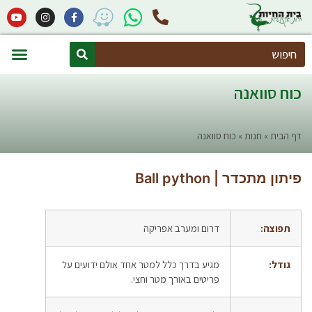
Search
חיות אקזוטיות
הקמת פינות חי (מרחבים זואולוגיים)
כוח סוואנה
דף הבית
»
חנות
»
כוח סוואנה
פיתון מתכדר | Ball python
תפוצה:
דרום ומערב אפריקה
גודל:
מגיע בדרך כלל למטר אחד אולם ידועים על
פריטים באורך מטר וחצי.