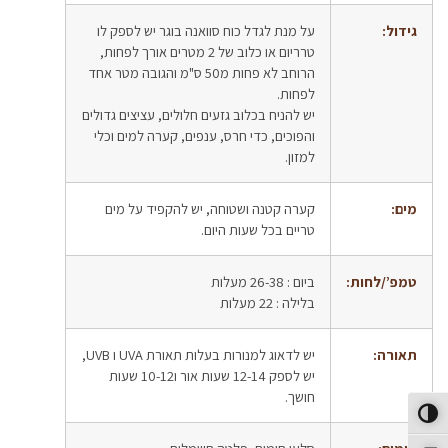
גידול:
על מנת לגדל כוח סוואנה בוגר יש לספק לו
טרריום או כלוב של 2 מטרים אורך לפחות,
הרוחב לא פחות מ50 ס"מ והגובה מטר אחד
לפחות.
יש להניח בכלוב גזעים חלולים, עציצים גדולים
והפוכים, כדי חרס, ענפים, קערה למים וכלי
למזון.
מים:
קערה קטנה ושטוחה, יש להקפיד על מים
טריים בכל שעות היום.
טמפ’/לחות:
ביום : 26-38 מעלות
בלילה : 22 מעלות
תאורה:
יש לדאוג למנורות בעלות תאורת UVA ו UVB,
יש לספק 12-14 שעות אור ו10-12 שעות
חושך.
פעל/כבה ניגודיות גבוהה