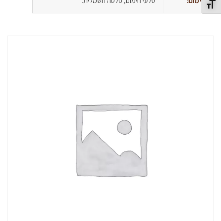
חימום:
סלעי חימום, פלטה חשמלית.
תג גודל גופן